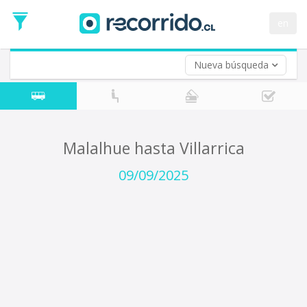
Fecha
de
en
Vuelta (opcional)
Ida
Fecha
de
Nueva búsqueda
Vuelta
Malalhue hasta Villarrica
09/09/2025