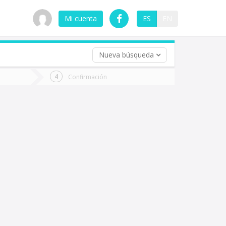
Mi cuenta
ES
EN
Nueva búsqueda
 (opcional)
Confirmación
ha
ta