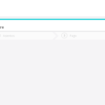
re
de quieres ir?
Ida
Vuelta
Asientos
Pago
*
Fec
reire
Fecha
de
de
Vuel
Ida