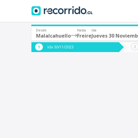
Desde
Hasta
Ida
Malalcahuello
Freire
Jueves 30 Noviemb
¿De dónde partes?
¿A dón
Ida 30/11/2023
*
*
Malalcahuello
F
Origen
Destino