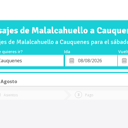
sajes de Malalcahuello a Cauque
es de Malalcahuello a Cauquenes para el sába
 quieres ir?
Ida
Vuel
*
Fech
Cauquenes
o
Fecha
de
de
Vuel
Ida
 Agosto
Asientos
Pago