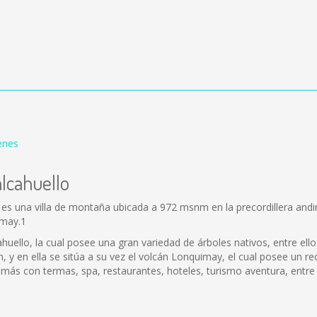
enes
alcahuello
es una villa de montaña ubicada a 972 msnm en la precordillera andin
imay.1
uello, la cual posee una gran variedad de árboles nativos, entre ellos 
n, y en ella se sitúa a su vez el volcán Lonquimay, el cual posee un r
emás con termas, spa, restaurantes, hoteles, turismo aventura, entre 