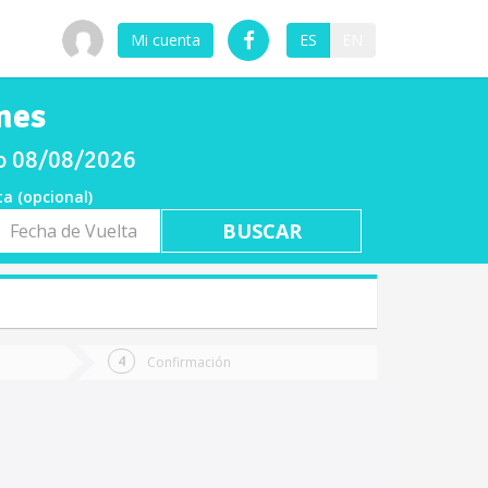
Mi cuenta
ES
EN
nes
do 08/08/2026
ta (opcional)
a
ta
Confirmación