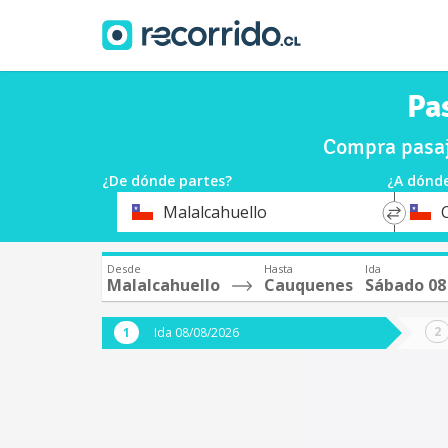
Pa
Compra pasaj
¿De dónde partes?
¿A dónde
*
*
Malalcahuello
Origen
Destin
Desde
Hasta
Ida
Malalcahuello
Cauquenes
Sábado 08
Ida 08/08/2026