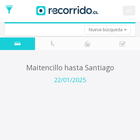
Fecha
de
en
Vuelta (opcional)
Ida
Fecha
de
Nueva búsqueda
Vuelta
Maitencillo hasta Santiago
22/01/2025