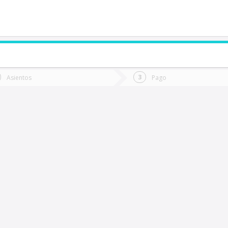
de quieres ir?
Ida
Vuelta
Asientos
Pago
*
Fec
uellón
Fecha
de
de
Vuel
Ida