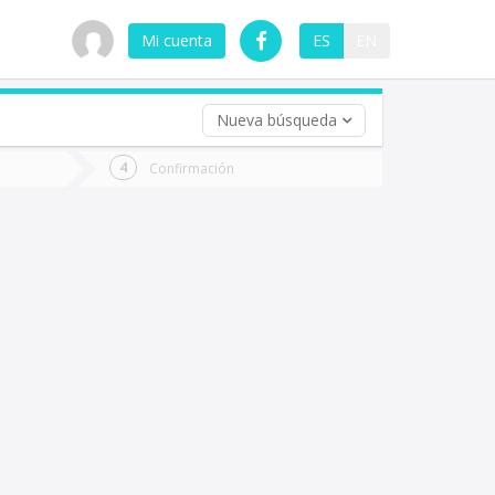
Mi cuenta
ES
EN
Nueva búsqueda
 (opcional)
Confirmación
ha
ta