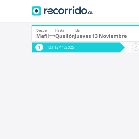
Desde
Hasta
Ida
Mafil
Quellón
Jueves 13 Noviembre
¿De dónde partes?
¿A dón
Ida 13/11/2025
*
*
Mafil
Q
Origen
Destino