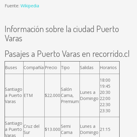
Fuente:
Wikipedia
Información sobre la ciudad Puerto
Varas
Pasajes a Puerto Varas en recorrido.cl
Buses
Compañía
Precio
Tipo
Salidas
Horarios
18:00
19:45
Santiago
Salón
Lunes a
20:30
a Puerto
ETM
$22.000
Cama,
Domingo
22:00
Varas
Premium
22:30
23:30
Santiago
Cruz del
Semi
Lunes a
a Puerto
$13.000
21:15
Sur
Cama
Domingo
Varas