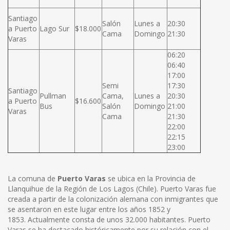
Santiago
Salón
Lunes a
20:30
a Puerto
Lago Sur
$18.000
Cama
Domingo
21:30
Varas
06:20
06:40
17:00
Semi
17:30
Santiago
Pullman
Cama,
Lunes a
20:30
a Puerto
$16.600
Bus
Salón
Domingo
21:00
Varas
Cama
21:30
22:00
22:15
23:00
La comuna de
Puerto Varas
se ubica en la Provincia de
Llanquihue de la Región de Los Lagos (Chile). Puerto Varas fue
creada a partir de la colonización alemana con inmigrantes que
se asentaron en este lugar entre los años 1852 y
1853. Actualmente consta de unos 32.000 habitantes. Puerto
Varas se ha destacado históricamente por su relación con el