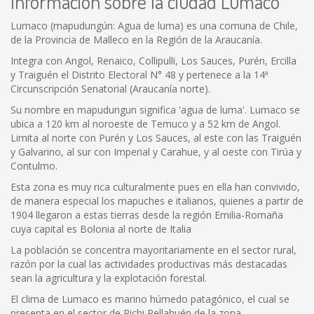
Información sobre la ciudad Lumaco
Lumaco (mapudungún: Agua de luma) es una comuna de Chile,
de la Provincia de Malleco en la Región de la Araucanía.
Integra con Angol, Renaico, Collipulli, Los Sauces, Purén, Ercilla
y Traiguén el Distrito Electoral N° 48 y pertenece a la 14ª
Circunscripción Senatorial (Araucanía norte).
Su nombre en mapudungun significa 'agua de luma'. Lumaco se
ubica a 120 km al noroeste de Temuco y a 52 km de Angol.
Limita al norte con Purén y Los Sauces, al este con las Traiguén
y Galvarino, al sur con Imperial y Carahue, y al oeste con Tirúa y
Contulmo.
Esta zona es muy rica culturalmente pues en ella han convivido,
de manera especial los mapuches e italianos, quienes a partir de
1904 llegaron a estas tierras desde la región Emilia-Romaña
cuya capital es Bolonia al norte de Italia
La población se concentra mayoritariamente en el sector rural,
razón por la cual las actividades productivas más destacadas
sean la agricultura y la explotación forestal.
El clima de Lumaco es marino húmedo patagónico, el cual se
presenta en el sector de Pichi Pellahuén de la zona