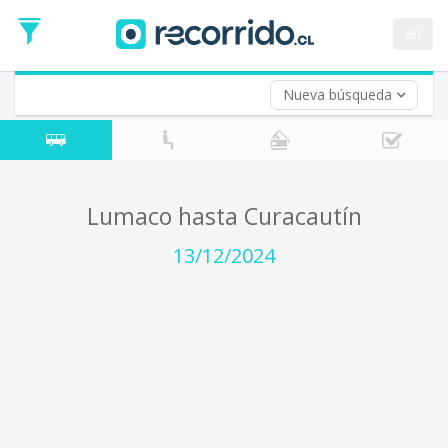
Fecha
de
en
Vuelta (opcional)
Ida
Fecha
de
Nueva búsqueda
Vuelta
Lumaco hasta Curacautín
13/12/2024