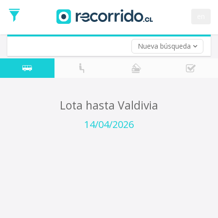
Fecha
de
en
Vuelta (opcional)
Ida
Fecha
de
Nueva búsqueda
Vuelta
Lota hasta Valdivia
14/04/2026