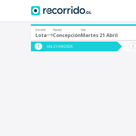
Desde
Hasta
Ida
Lota
Concepción
Martes 21 Abril
¿De dónde partes?
¿A dón
Ida 21/04/2026
*
*
Lota
C
Origen
Destino