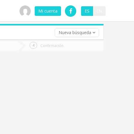
Mi cuenta
ES
EN
Nueva búsqueda
 (opcional)
Confirmación
ha
ta