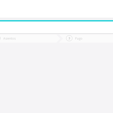
de quieres ir?
Ida
Vuelta
Asientos
Pago
*
Fec
oncepción
Fecha
de
de
Vuel
Ida