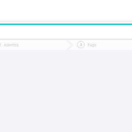
de quieres ir?
Ida
Vuelta
Asientos
Pago
*
Fec
allenar
Fecha
de
de
Vuel
Ida