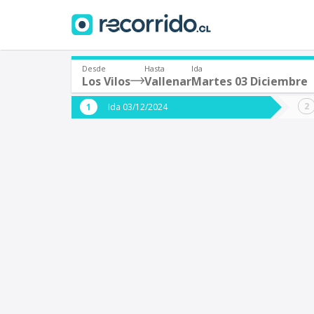
Desde
Hasta
Ida
Los Vilos
Vallenar
Martes 03 Diciembre
¿De dónde partes?
¿A dón
Ida 03/12/2024
*
*
Los Vilos
V
Origen
Destino