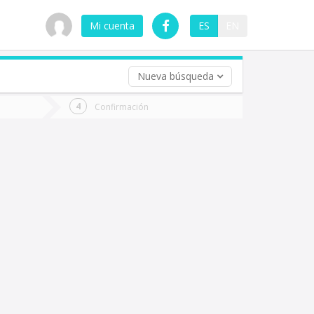
Mi cuenta
ES
EN
Nueva búsqueda
 (opcional)
Confirmación
ha
ta