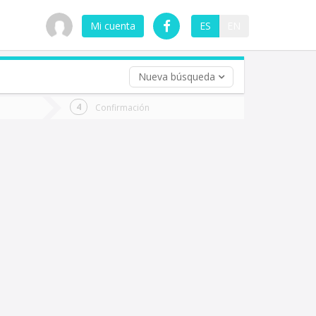
Mi cuenta
ES
EN
Nueva búsqueda
 (opcional)
Confirmación
ha
ta