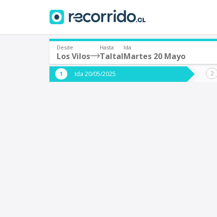
Desde
Hasta
Ida
Los Vilos
Taltal
Martes 20 Mayo
¿De dónde partes?
¿A dón
Ida 20/05/2025
*
*
Los Vilos
T
Origen
Destino