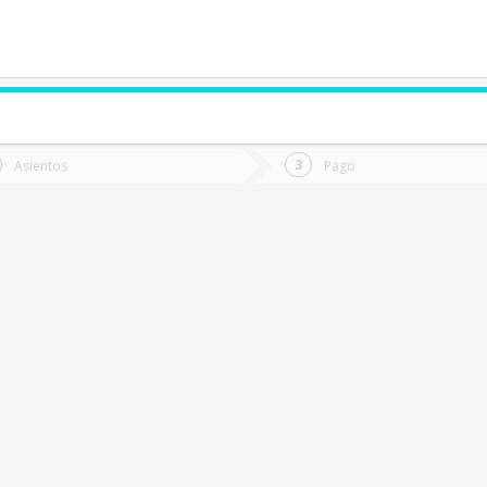
de quieres ir?
Ida
Vuelta
Asientos
Pago
*
Fec
altal
Fecha
de
de
Vuel
Ida