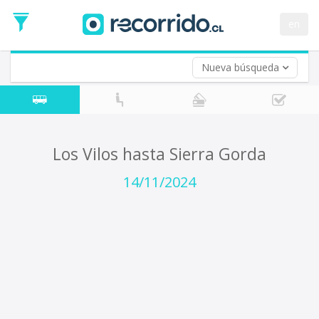
Fecha
de
en
Vuelta (opcional)
Ida
Fecha
de
Nueva búsqueda
Vuelta
Los Vilos hasta Sierra Gorda
14/11/2024