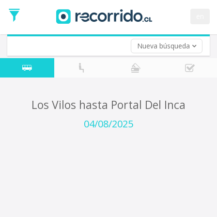
Fecha
de
en
Vuelta (opcional)
Ida
Fecha
de
Nueva búsqueda
Vuelta
Los Vilos hasta Portal Del Inca
04/08/2025