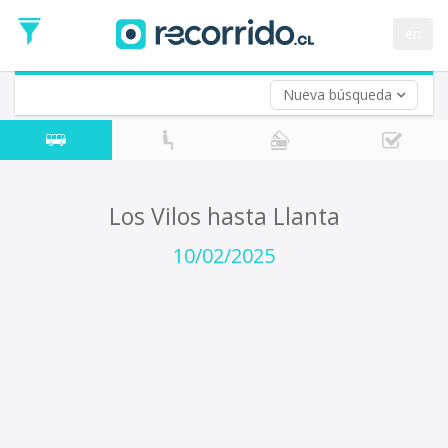
Fecha
de
en
Vuelta (opcional)
Ida
Fecha
de
Nueva búsqueda
Vuelta
Los Vilos hasta Llanta
10/02/2025