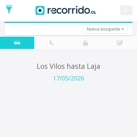
Fecha
de
en
Vuelta (opcional)
Ida
Fecha
de
Nueva búsqueda
Vuelta
Los Vilos hasta Laja
17/05/2026