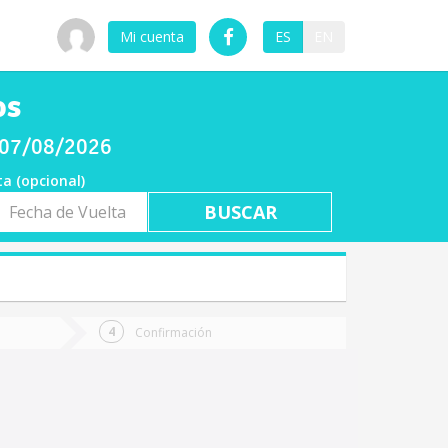
Mi cuenta
ES
EN
os
s 07/08/2026
ta (opcional)
a
ta
Confirmación