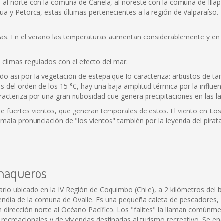
ta al norte con la comuna de Canela, al noreste con la comuna de Illa
ua y Petorca, estas últimas pertenecientes a la región de Valparaíso
lenas. En el verano las temperaturas aumentan considerablemente y en 
a climas regulados con el efecto del mar.
ado así por la vegetación de estepa que lo caracteriza: arbustos de 
del orden de los 15 °C, hay una baja amplitud térmica por la influenci
racteriza por una gran nubosidad que genera precipitaciones en las la
 de fuertes vientos, que generan temporales de estos. El viento en L
a mala pronunciación de "los vientos" también por la leyenda del pirat
anaqueros
ario ubicado en la IV Región de Coquimbo (Chile), a 2 kilómetros del
endía de la comuna de Ovalle. Es una pequeña caleta de pescadores, q
 dirección norte al Océano Pacífico. Los "falites" la llaman común
reacionales y de viviendas destinadas al turismo recreativo. Se enc