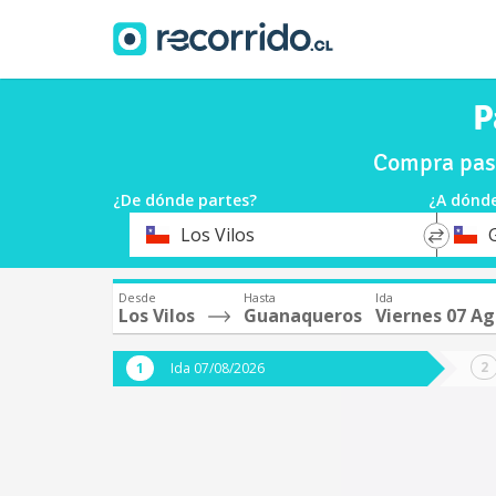
P
Compra pasa
¿De dónde partes?
¿A dónde
*
*
Los Vilos
Origen
Destin
Desde
Hasta
Ida
Los Vilos
Guanaqueros
Viernes 07 A
Ida 07/08/2026