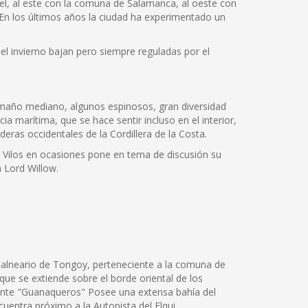
pel, al este con la comuna de Salamanca, al oeste con
. En los últimos años la ciudad ha experimentado un
el invierno bajan pero siempre reguladas por el
tamaño mediano, algunos espinosos, gran diversidad
a marítima, que se hace sentir incluso en el interior,
deras occidentales de la Cordillera de la Costa.
os Vilos en ocasiones pone en tema de discusión su
a Lord Willow.
 balneario de Tongoy, perteneciente a la comuna de
ue se extiende sobre el borde oriental de los
mente "Guanaqueros" Posee una extensa bahía del
uentra próximo a la Autopista del Elqui