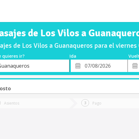
asajes de Los Vilos a Guanaquer
jes de Los Vilos a Guanaqueros para el vierne
 quieres ir?
Ida
Vuel
*
Fech
Guanaqueros
o
Fecha
de
de
Vuel
Ida
gosto
Asientos
Pago