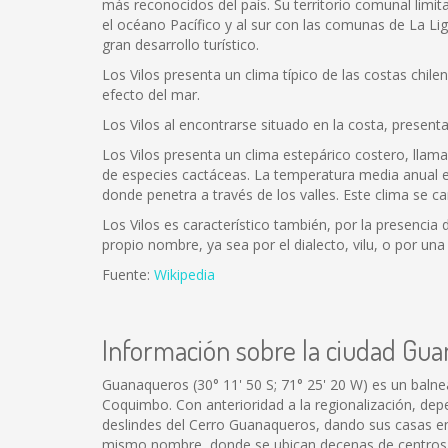
más reconocidos del país. Su territorio comunal limi
el océano Pacífico y al sur con las comunas de La Lig
gran desarrollo turístico.
Los Vilos presenta un clima típico de las costas chi
efecto del mar.
Los Vilos al encontrarse situado en la costa, present
Los Vilos presenta un clima estepárico costero, llam
de especies cactáceas. La temperatura media anual es 
donde penetra a través de los valles. Este clima se ca
Los Vilos es característico también, por la presencia
propio nombre, ya sea por el dialecto, vilu, o por un
Fuente:
Wikipedia
Información sobre la ciudad Gu
Guanaqueros (30° 11' 50 S; 71° 25' 20 W) es un balne
Coquimbo. Con anterioridad a la regionalización, dep
deslindes del Cerro Guanaqueros, dando sus casas en
mismo nombre, donde se ubican decenas de centros rec