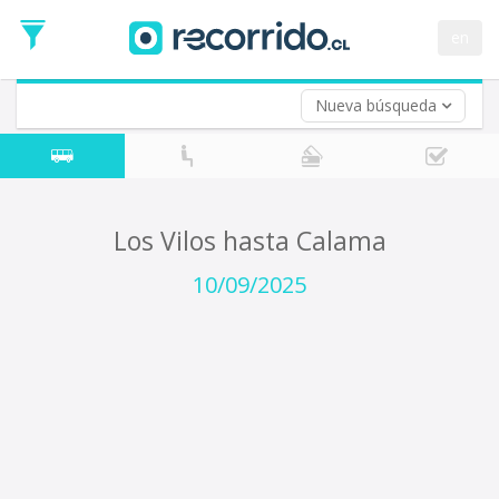
Fecha
de
en
Vuelta (opcional)
Ida
Fecha
de
Nueva búsqueda
Vuelta
Los Vilos hasta Calama
10/09/2025