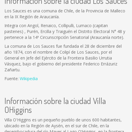
Información sobre la ciudad Los Sauces
Los Sauces es una comuna de Chile, de la Provincia de Malleco
en la IX Región de Araucanía.
Integra con Angol, Renaico, Collipulli, Lumaco (capitan
pastenes) , Purén, Ercilla y Traiguén el Distrito Electoral N° 48 y
pertenece a la 14ª Circunscripción Senatorial (Araucanía norte).
La comuna de Los Sauces fue fundada el 28 de diciembre del
año 1874, con el nombre de Colipí de Los Sauces, por el
General en Jefe del Ejército de la Frontera Basilio Urrutia
Vásquez, bajo el gobierno del presidente Federico Errázuriz
Zañartu.
Fuente:
Wikipedia
Información sobre la ciudad Villa
OHiggins
Villa O'Higgins es un pequeño pueblo de unos 600 habitantes,
ubicado en la Región de Aysén, en el sur de Chile, en la
desembocadura del río Mayer al Lago O’Higgins, en la frontera