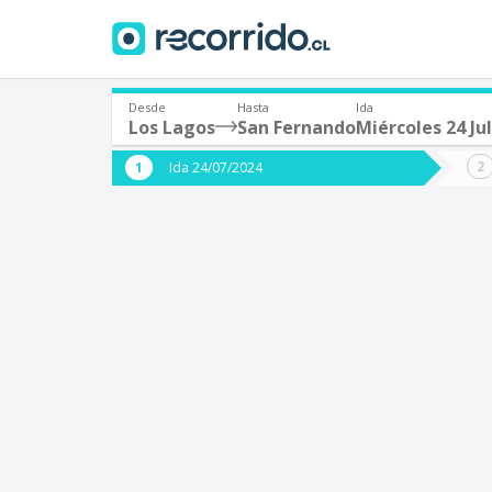
Desde
Hasta
Ida
Los Lagos
San Fernando
Miércoles 24 Jul
¿De dónde partes?
¿A dón
Ida 24/07/2024
*
*
Los Lagos
S
Origen
Destino