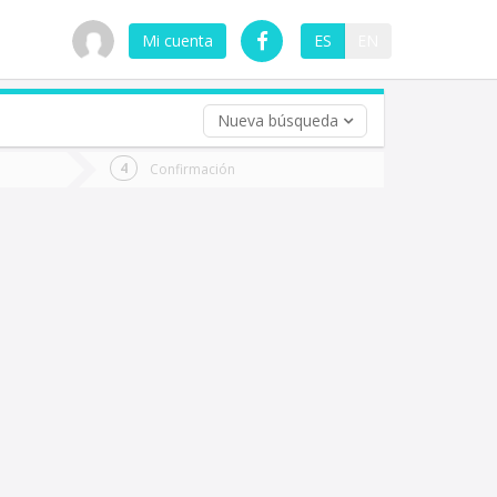
Mi cuenta
ES
EN
Nueva búsqueda
 (opcional)
Confirmación
ha
ta