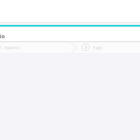
io
de quieres ir?
Ida
Vuelta
Asientos
Pago
*
Fec
an Fernando
Fecha
de
de
Vuel
Ida