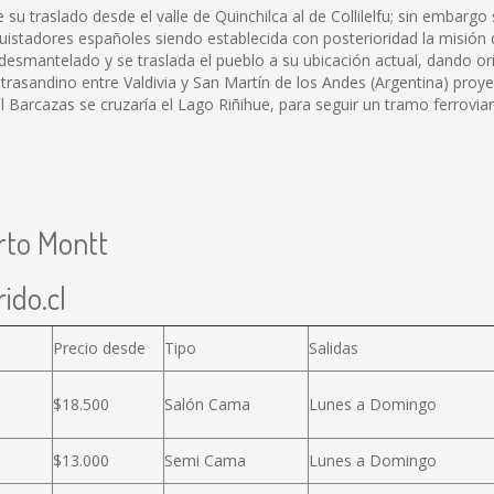
u traslado desde el valle de Quinchilca al de Collilelfu; sin embargo 
quistadores españoles siendo establecida con posterioridad la misión 
 desmantelado y se traslada el pueblo a su ubicación actual, dando ori
 trasandino entre Valdivia y San Martín de los Andes (Argentina) proy
l Barcazas se cruzaría el Lago Riñihue, para seguir un tramo ferrovia
rto Montt
ido.cl
Precio desde
Tipo
Salidas
$18.500
Salón Cama
Lunes a Domingo
$13.000
Semi Cama
Lunes a Domingo