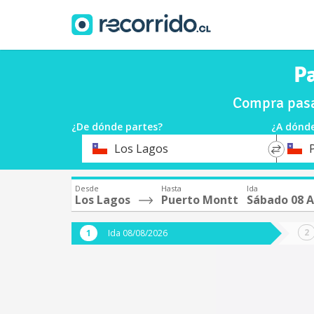
Pa
Compra pasa
¿De dónde partes?
¿A dónde
*
*
Los Lagos
Origen
Destin
Desde
Hasta
Ida
Los Lagos
Puerto Montt
Sábado 08 
Ida 08/08/2026