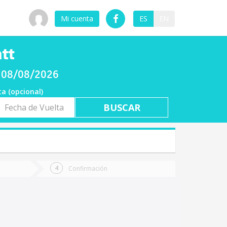
Mi cuenta
ES
EN
ntt
o 08/08/2026
ta (opcional)
a
ta
Confirmación