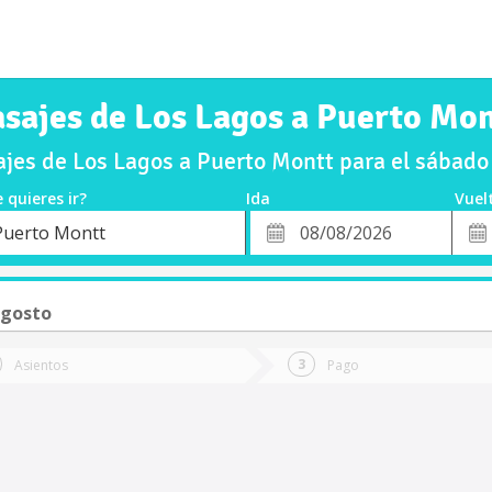
sajes de Los Lagos a Puerto Mo
jes de Los Lagos a Puerto Montt para el sábad
 quieres ir?
Ida
Vuel
*
Fech
Puerto Montt
o
Fecha
de
de
Vuel
Ida
Agosto
Asientos
Pago