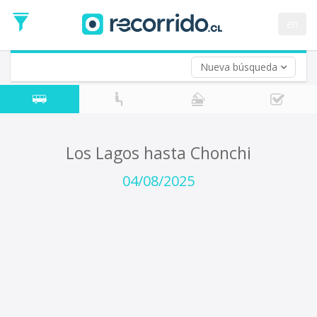
Fecha
de
en
Vuelta (opcional)
Ida
Fecha
de
Nueva búsqueda
Vuelta
Los Lagos hasta Chonchi
04/08/2025