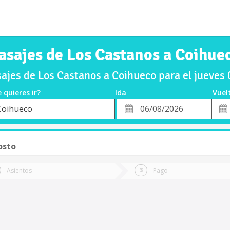
asajes de Los Castanos a Coihue
ajes de Los Castanos a Coihueco para el jueves
 quieres ir?
Ida
Vuel
*
Fech
Coihueco
o
Fecha
de
de
Vuel
Ida
osto
Asientos
Pago