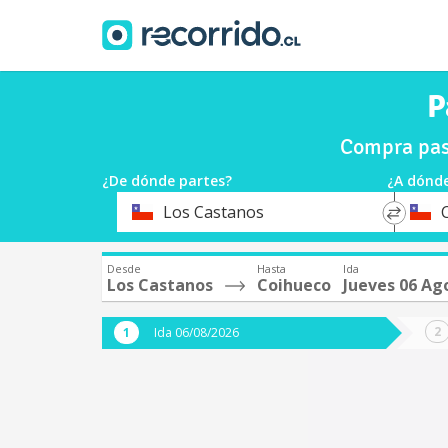
P
Compra pas
¿De dónde partes?
¿A dónde
*
*
Los Castanos
Origen
Destin
Desde
Hasta
Ida
Los Castanos
Coihueco
Jueves 06 Ag
Ida 06/08/2026