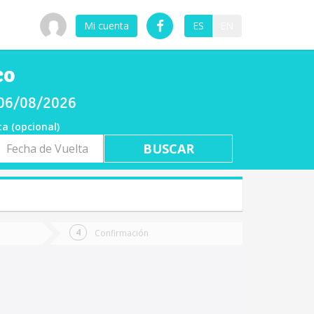
Mi cuenta
ES
EN
co
 06/08/2026
ta (opcional)
a
ta
Confirmación