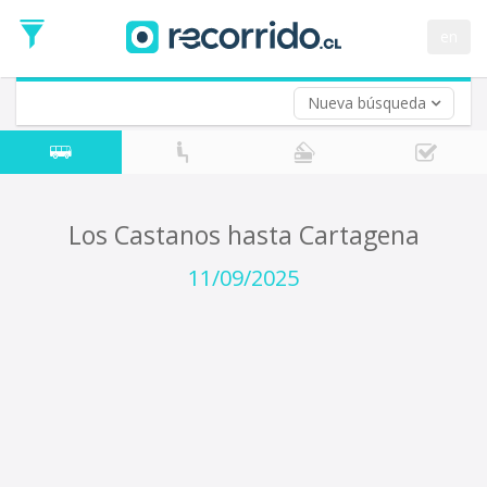
Fecha
de
en
Vuelta (opcional)
Ida
Fecha
de
Nueva búsqueda
Vuelta
Los Castanos hasta Cartagena
11/09/2025