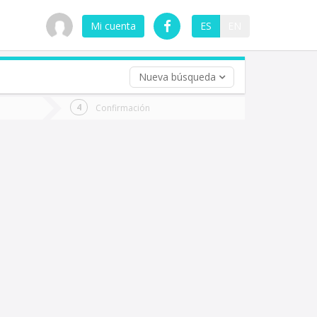
Mi cuenta
ES
EN
Nueva búsqueda
 (opcional)
Confirmación
ha
ta