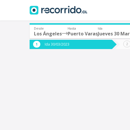
Desde
Hasta
Ida
Los Ángeles
Puerto Varas
Jueves 30 Ma
¿De dónde partes?
¿A dón
Ida 30/03/2023
*
*
Los Ángeles
P
Origen
Destino