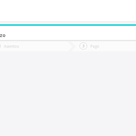
rzo
de quieres ir?
Ida
Vuelta
Asientos
Pago
*
Fec
uerto Varas
Fecha
de
de
Vuel
Ida