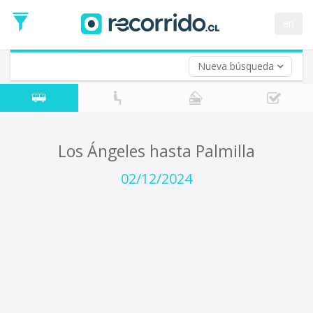
Fecha
de
en
Vuelta (opcional)
Ida
Fecha
de
Nueva búsqueda
Vuelta
Los Ángeles hasta Palmilla
02/12/2024