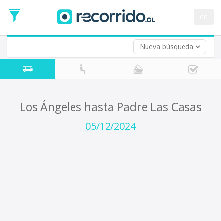
Fecha
de
en
Vuelta (opcional)
Ida
Fecha
de
Nueva búsqueda
Vuelta
Los Ángeles hasta Padre Las Casas
05/12/2024