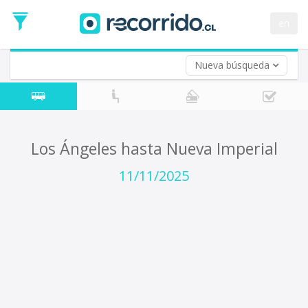
Fecha
de
en
Vuelta (opcional)
Ida
Fecha
de
Nueva búsqueda
Vuelta
Los Ángeles hasta Nueva Imperial
11/11/2025