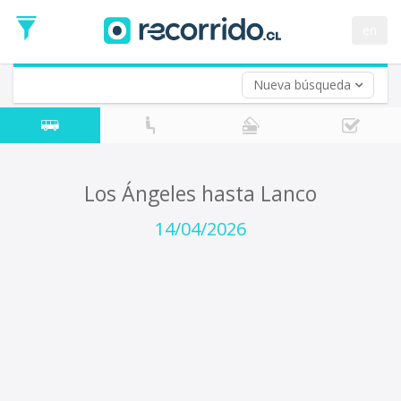
Fecha
de
en
Vuelta (opcional)
Ida
Fecha
de
Nueva búsqueda
Vuelta
Los Ángeles hasta Lanco
14/04/2026