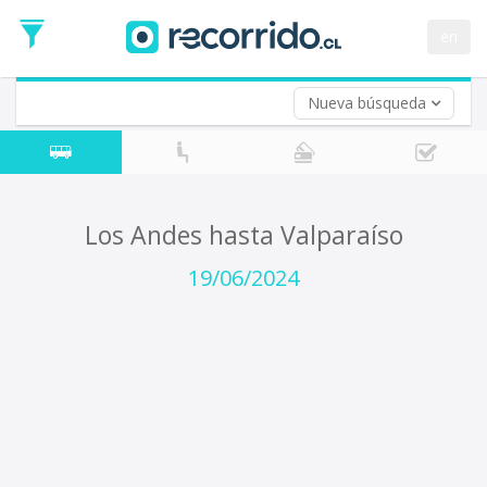
Fecha
de
en
Vuelta (opcional)
Ida
Fecha
de
Nueva búsqueda
Vuelta
Los Andes hasta Valparaíso
19/06/2024