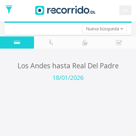
Fecha
de
en
Vuelta (opcional)
Ida
Fecha
de
Nueva búsqueda
Vuelta
Los Andes hasta Real Del Padre
18/01/2026