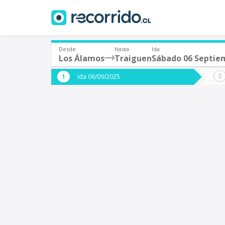
Desde
Hasta
Ida
Los Álamos
Traiguen
Sábado 06 Septie
¿De dónde partes?
¿A dón
Ida 06/09/2025
*
*
Los Álamos
T
Origen
Destino