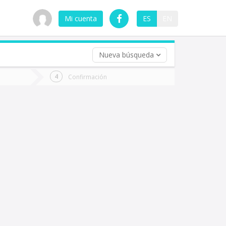
Mi cuenta
ES
EN
Nueva búsqueda
 (opcional)
Confirmación
ha
ta