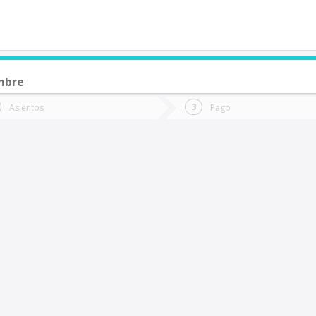
mbre
de quieres ir?
Ida
Vuelta
Asientos
Pago
*
Fec
raiguen
Fecha
de
de
Vuel
Ida