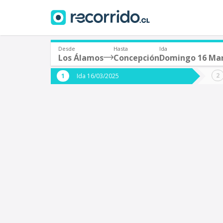
Desde
Hasta
Ida
Los Álamos
Concepción
Domingo 16 Ma
¿De dónde partes?
¿A dón
Ida 16/03/2025
*
*
Los Álamos
C
Origen
Destino