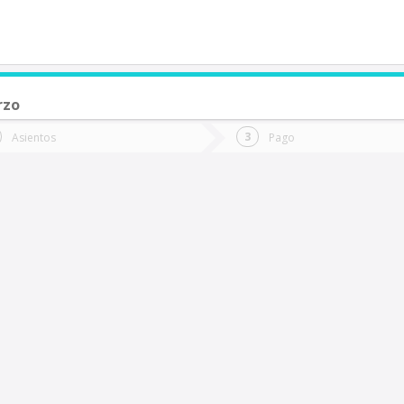
rzo
de quieres ir?
Ida
Vuelta
Asientos
Pago
*
Fec
oncepción
Fecha
de
de
Vuel
Ida