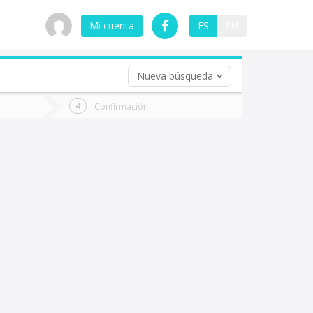
Mi cuenta
ES
EN
Nueva búsqueda
 (opcional)
Confirmación
ha
ta