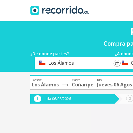
Compra pa
¿De dónde partes?
¿A dónde
*
*
Los Álamos
Origen
Destin
Desde
Hasta
Ida
Los Álamos
Coñaripe
Jueves 06 Agos
Ida 06/08/2026