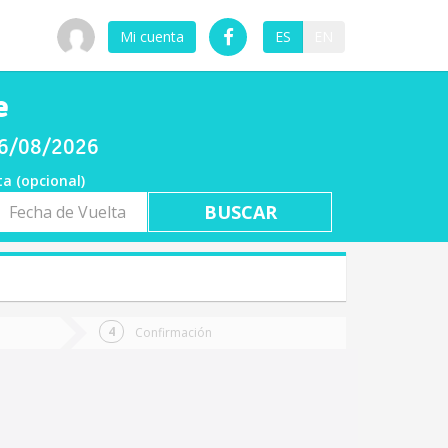
Mi cuenta
ES
EN
e
06/08/2026
ta (opcional)
a
ta
Confirmación