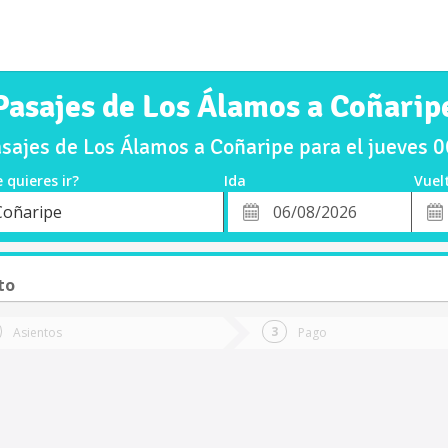
Pasajes de Los Álamos a Coñarip
sajes de Los Álamos a Coñaripe para el jueves 
 quieres ir?
Ida
Vuel
*
Fech
Coñaripe
o
Fecha
de
de
Vuel
Ida
to
Asientos
Pago