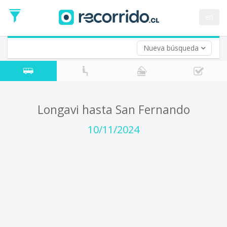
Fecha
de
en
Vuelta (opcional)
Ida
Fecha
de
Nueva búsqueda
Vuelta
Longavi hasta San Fernando
10/11/2024