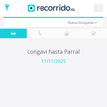
Fecha
de
en
Vuelta (opcional)
Ida
Fecha
de
Nueva búsqueda
Vuelta
Longavi hasta Parral
11/11/2025