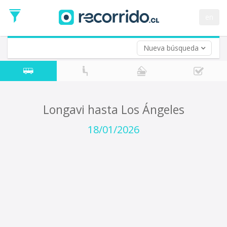
Fecha
de
en
Vuelta (opcional)
Ida
Fecha
de
Nueva búsqueda
Vuelta
Longavi hasta Los Ángeles
18/01/2026