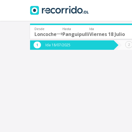
Desde
Hasta
Ida
Loncoche
Panguipulli
Viernes 18 Julio
¿De dónde partes?
¿A dón
Ida 18/07/2025
*
*
Loncoche
P
Origen
Destino