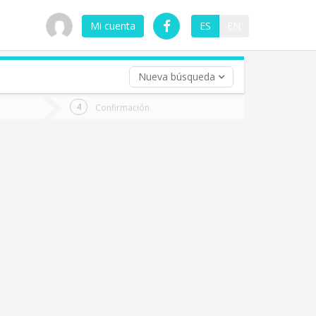
Mi cuenta
ES
EN
Nueva búsqueda
 (opcional)
Confirmación
ha
ta