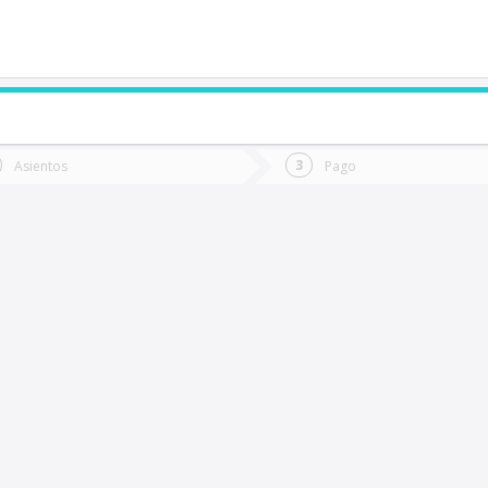
de quieres ir?
Ida
Vuelta
Asientos
Pago
*
Fec
anguipulli
Fecha
de
de
Vuel
Ida