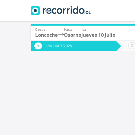
Desde
Hasta
Ida
Loncoche
Osorno
Jueves 10 Julio
¿De dónde partes?
¿A dón
Ida 10/07/2025
*
*
Loncoche
Origen
Destino