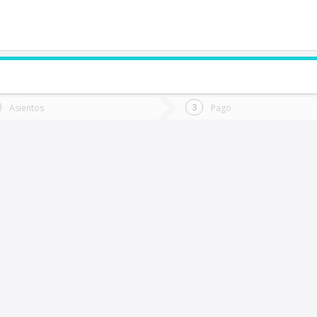
de quieres ir?
Ida
Vuelta
Asientos
Pago
*
Fec
Osorno
Fecha
de
de
Vuel
Ida