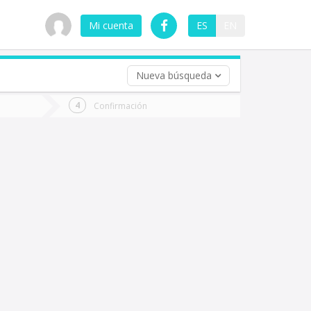
Mi cuenta
ES
EN
Nueva búsqueda
 (opcional)
Confirmación
ha
ta