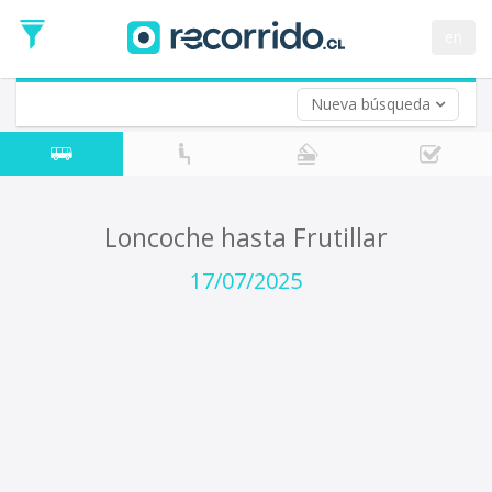
Fecha
de
en
Vuelta (opcional)
Ida
Fecha
de
Nueva búsqueda
Vuelta
Loncoche hasta Frutillar
17/07/2025