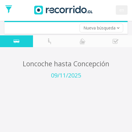
Fecha
de
en
Vuelta (opcional)
Ida
Fecha
de
Nueva búsqueda
Vuelta
Loncoche hasta Concepción
09/11/2025