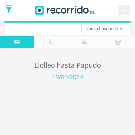
Fecha
de
en
Vuelta (opcional)
Ida
Fecha
de
Nueva búsqueda
Vuelta
Llolleo hasta Papudo
19/05/2024