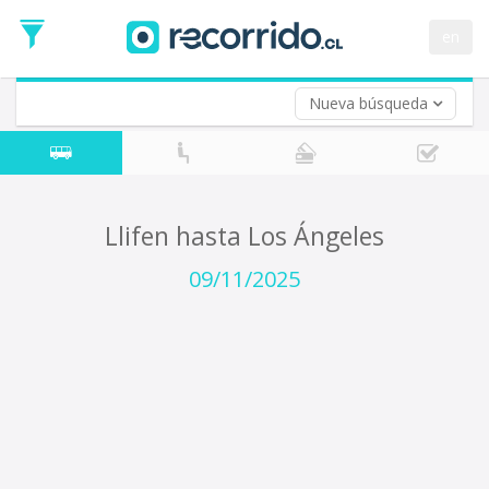
Fecha
de
en
Vuelta (opcional)
Ida
Fecha
de
Nueva búsqueda
Vuelta
Llifen hasta Los Ángeles
09/11/2025