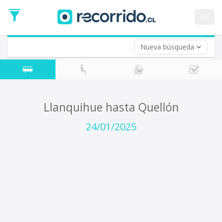
Fecha
de
en
Vuelta (opcional)
Ida
Fecha
de
Nueva búsqueda
Vuelta
Llanquihue hasta Quellón
24/01/2025