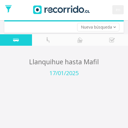
Fecha
de
en
Vuelta (opcional)
Ida
Fecha
de
Nueva búsqueda
Vuelta
Llanquihue hasta Mafil
17/01/2025