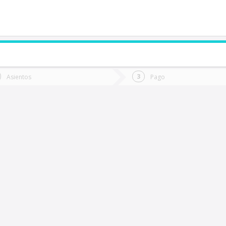
de quieres ir?
Ida
Vuelta
Asientos
Pago
*
Fec
afil
Fecha
de
de
Vuel
Ida