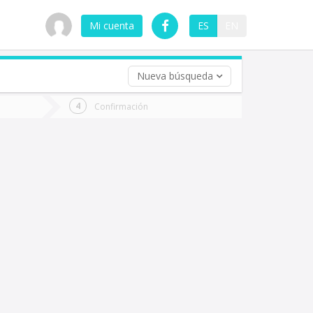
Mi cuenta
ES
EN
Nueva búsqueda
 (opcional)
Confirmación
ha
ta