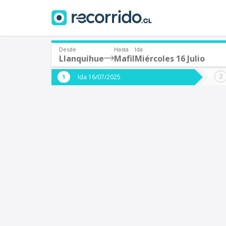
Desde
Hasta
Ida
Llanquihue
Mafil
Miércoles 16 Julio
¿De dónde partes?
¿A dón
Ida 16/07/2025
*
*
Llanquihue
M
Origen
Destino