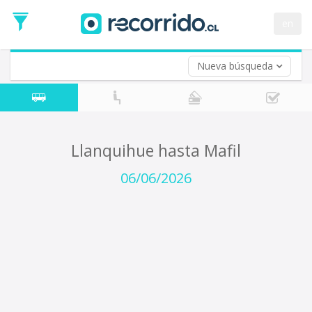
Fecha
de
en
Vuelta (opcional)
Ida
Fecha
de
Nueva búsqueda
Vuelta
Llanquihue hasta Mafil
06/06/2026