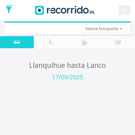
Fecha
de
en
Vuelta (opcional)
Ida
Fecha
de
Nueva búsqueda
Vuelta
Llanquihue hasta Lanco
17/05/2025