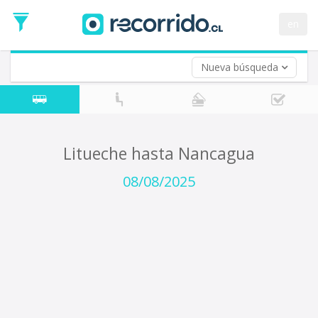
Fecha
de
en
Vuelta (opcional)
Ida
Fecha
de
Nueva búsqueda
Vuelta
Litueche hasta Nancagua
08/08/2025