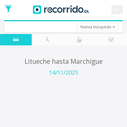
Fecha
de
en
Vuelta (opcional)
Ida
Fecha
de
Nueva búsqueda
Vuelta
Litueche hasta Marchigue
14/11/2025